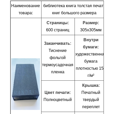
Наименование
библиотека книга толстая печать
товара:
книг большого размера
Страницы:
Размер:
600 страниц
305х305мм
Внутри
Заканчивать:
бумаги:
Тиснение
художественная
фольгой
бумага
термоусадочная
плотностью 157
пленка
г/м²
Крышка:
Цвет печати:
Печатный
Полноцветный
твердый
переплет