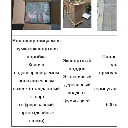
Водонепроницаемая
сумка+экспортная
коробка
Паллетизи
Экспортный
Книги в
упаков
поддон
водонепроницаемом
термоусадоч
Экологичный
полиэтиленовом
Плен
деревянный
пакете + стандартный
термоусадочна
поддон с
экспорт
не бо
фумигацией.
гофрированный
600 кг на
картон (двойные
стенки)