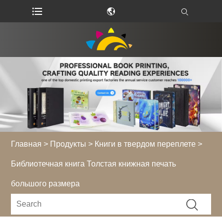
Главная
>
Продукты
>
Книги в твердом переплете
>
Библиотечная книга Толстая книжная печать
большого размера